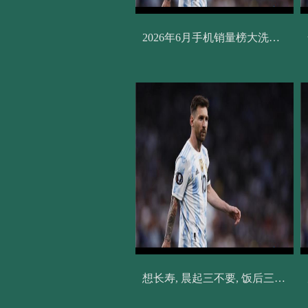
2026年6月手机销量榜大洗牌: 苹果依旧霸榜, 国产新机冲刺前十
想长寿, 晨起三不要, 饭后三不急, 睡前三不宜!