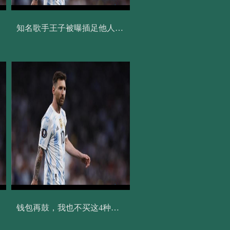
知名歌手王子被曝插足他人婚姻
钱包再鼓，我也不买这4种家具，吃过一回亏长记性了！