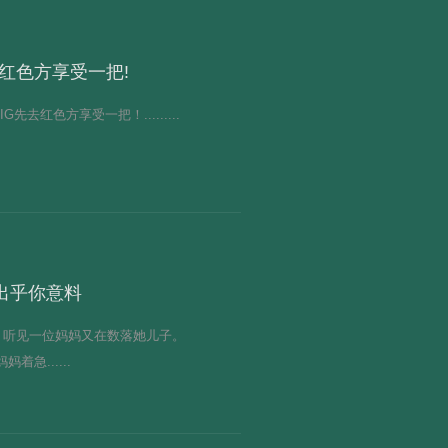
去红色方享受一把!
先去红色方享受一把！.........
案出乎你意料
，听见一位妈妈又在数落她儿子。
急......