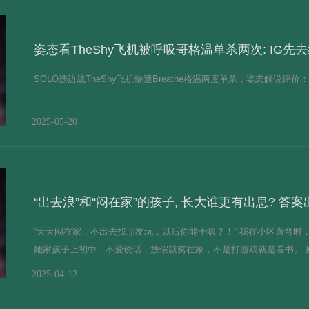
姿态看TheShy飞机被呼吸哥格温单杀两次: IG先
SOLO选边战TheShy飞机惨遭Breathe格温两度单杀，姿态解说评价：IG
2025-05-20
“出去浪”和“闷在家”的孩子, 长大谁更有出息? 答
“天天闷在家，不出去找朋友玩，以后你能干啥？！” 我在小区遛弯时
她家孩子上初中，不爱说话，放假就窝在家，不是打游戏就是看书。 妈妈着
2025-04-12