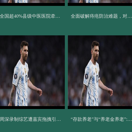
全国超40%县级中医医院牵头组建县域医共体
全面破解痔疮防治难题，对难言之隐撒say no
周深录制综艺遭嘉宾拖拽引争议 回应：目前身体无大碍
“存款养老”与“养老金养老”: 感受绝对不一样